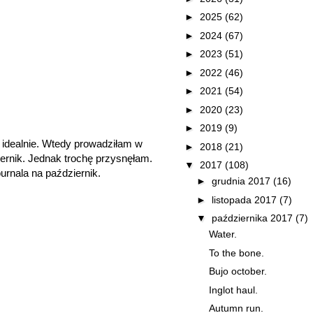
►
2025
(62)
►
2024
(67)
►
2023
(51)
►
2022
(46)
►
2021
(54)
►
2020
(23)
►
2019
(9)
e idealnie. Wtedy prowadziłam w
►
2018
(21)
iernik. Jednak trochę przysnęłam.
▼
2017
(108)
ournala na październik.
►
grudnia 2017
(16)
►
listopada 2017
(7)
▼
października 2017
(7)
Water.
To the bone.
Bujo october.
Inglot haul.
Autumn run.